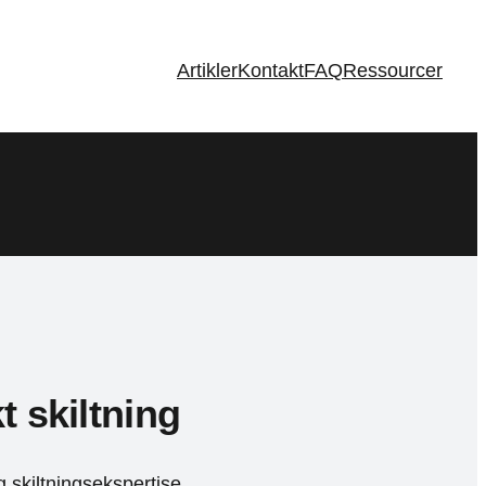
Artikler
Kontakt
FAQ
Ressourcer
t skiltning
 skiltningsekspertise.