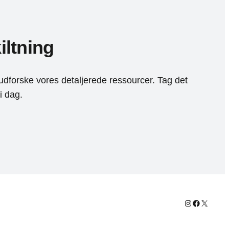
iltning
 udforske vores detaljerede ressourcer. Tag det
i dag.
Instagram
Facebook
X