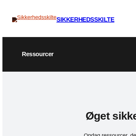
Spring
til
SIKKERHEDSSKILTE
indhold
Ressourcer
Øget sikke
Opdag ressourcer, der