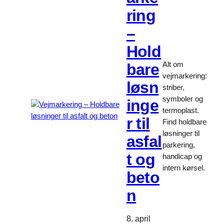
ring
–
Hold
Alt om
bare
vejmarkering:
løsn
striber,
symboler og
inge
termoplast.
r til
Find holdbare
løsninger til
asfal
parkering,
t og
handicap og
intern kørsel.
beto
n
8. april