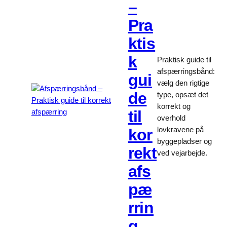
–
Pra
ktis
k
Praktisk guide til
afspærringsbånd:
gui
vælg den rigtige
de
type, opsæt det
korrekt og
til
overhold
lovkravene på
kor
byggepladser og
rekt
ved vejarbejde.
afs
pæ
rrin
g