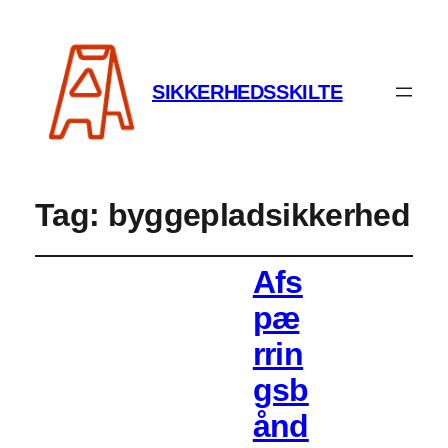
SIKKERHEDSSKILTE
Tag:
byggepladsikkerhed
Afs
pæ
rrin
gsb
ånd