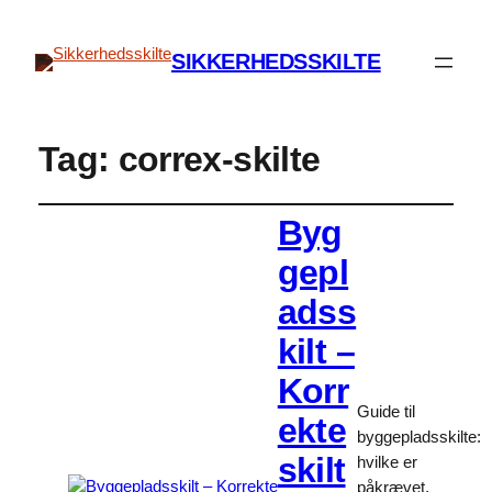
SIKKERHEDSSKILTE
Tag:
correx-skilte
Byg
gepl
adss
kilt –
Korr
Guide til
ekte
byggepladsskilte:
skilt
hvilke er
påkrævet,