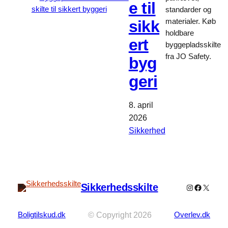
e til
standarder og
sikk
materialer. Køb
holdbare
ert
byggepladsskilte
fra JO Safety.
byg
geri
8. april
2026
Sikkerhed
Sikkerhedsskilte
Instagram
Faceboo
X
Boligtilskud.dk
© Copyright 2026
Overlev.dk