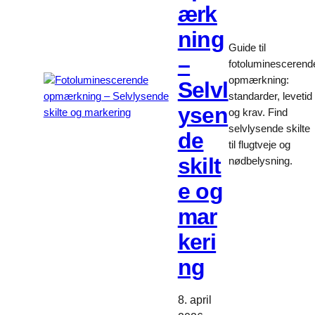
ærk
ning
Guide til
–
fotoluminescerend
opmærkning:
Selvl
standarder, levetid
ysen
og krav. Find
selvlysende skilte
de
til flugtveje og
skilt
nødbelysning.
e og
mar
keri
ng
8. april