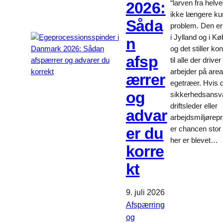
2026:
“larven fra helve
ikke længere ku
Såda
problem. Den er
i Jylland og i K
n
og det stiller ko
afsp
til alle der driver
arbejder på are
ærrer
egetræer. Hvis 
og
sikkerhedsansva
driftsleder eller
advar
arbejdsmiljørep
er du
er chancen stor 
her er blevet…
korre
kt
9. juli 2026
Afspærring
og