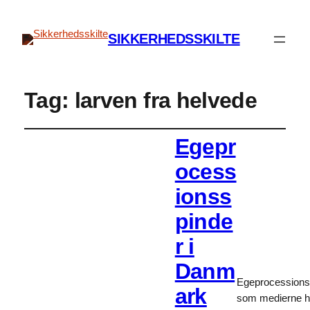
SIKKERHEDSSKILTE
Tag:
larven fra helvede
Egepr
ocess
ionss
pinde
r i
Danm
Egeprocessions
ark
som medierne h