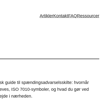
Artikler
Kontakt
FAQ
Ressourcer
isk guide til spændingsadvarselsskilte: hvornår
æves, ISO 7010-symboler, og hvad du gør ved
bejde i nærheden.