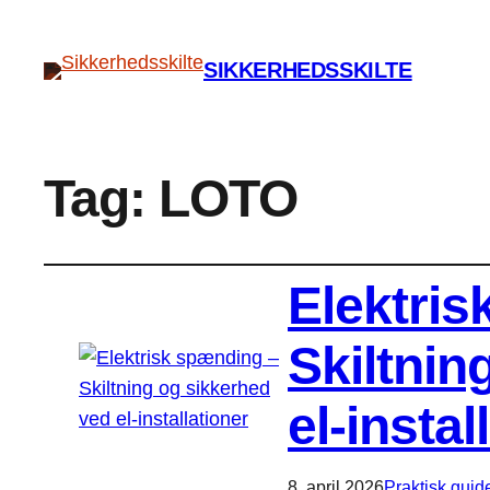
SIKKERHEDSSKILTE
Tag:
LOTO
Elektri
Skiltnin
el-instal
8. april 2026
Praktisk guid