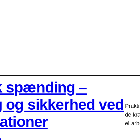
sk spænding –
g og sikkerhed ved
Prakt
de kr
lationer
el-ar
e