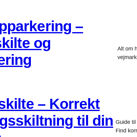
pparkering –
skilte og
Alt om 
ering
vejmark
skilte – Korrekt
gsskiltning til din
Guide til
Find korr