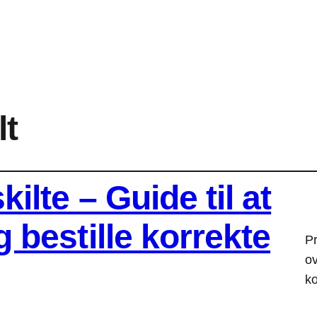
lt
ilte – Guide til at
 bestille korrekte
Pr
ov
ko