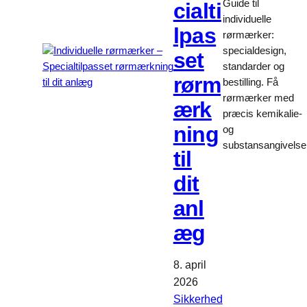
Guide til
cialti
individuelle
lpas
rørmærker:
specialdesign,
set
standarder og
rørm
bestilling. Få
rørmærker med
ærk
præcis kemikalie-
ning
og
substansangivelse
til
dit
anl
æg
8. april
2026
Sikkerhed