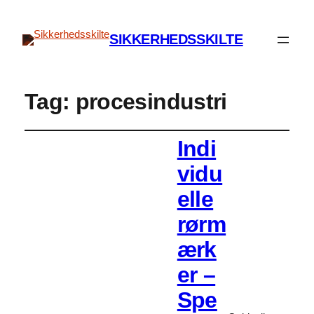
SIKKERHEDSSKILTE
Tag:
procesindustri
Indi
vidu
elle
rørm
ærk
er –
Spe