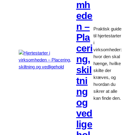
mh
ede
n –
Praktisk guide
Pla
til hjertestarter
i
ceri
virksomheder:
ng,
hvor den skal
hænge, hvilke
skil
skilte der
kræves, og
tni
hvordan du
ng
sikrer at alle
kan finde den.
og
ved
lige
hol