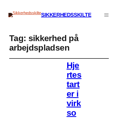
SIKKERHEDSSKILTE
Tag:
sikkerhed på
arbejdspladsen
Hje
rtes
tart
er i
virk
so