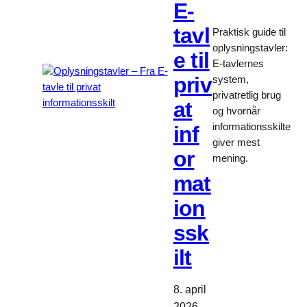
E-
tavl
Praktisk guide til
oplysningstavler:
e til
E-tavlernes
priv
system,
privatretlig brug
at
og hvornår
informationsskilte
inf
giver mest
or
mening.
mat
ion
ssk
ilt
8. april
2026