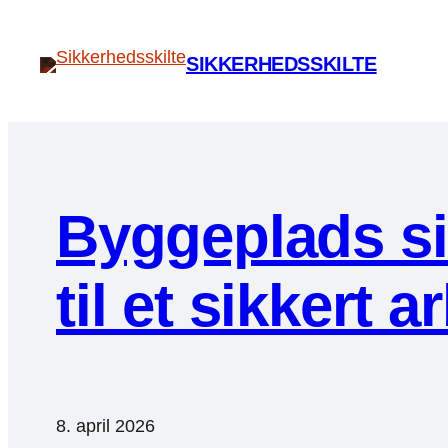
Spring
til
SIKKERHEDSSKILTE
indhold
Byggeplads si
til et sikkert 
8. april 2026