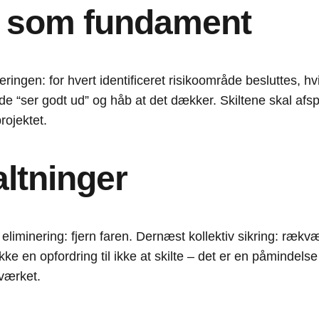
n som fundament
ringen: for hvert identificeret risikoområde besluttes, hv
de “ser godt ud” og håb at det dækker. Skiltene skal afspe
rojektet.
altninger
er eliminering: fjern faren. Dernæst kollektiv sikring: ræ
ke en opfordring til ikke at skilte – det er en påmindelse 
kværket.