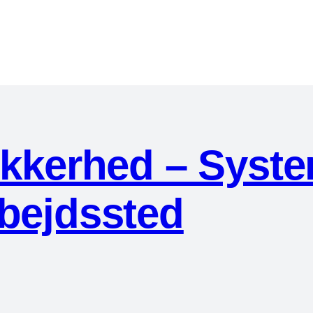
kkerhed – System
arbejdssted