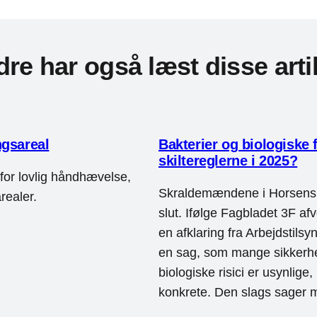
re har også læst disse arti
ingsareal
Bakterier og biologiske 
skiltereglerne i 2025?
 for lovlig håndhævelse,
Skraldemændene i Horsens e
realer.
slut. Ifølge Fagbladet 3F a
en afklaring fra Arbejdstilsy
en sag, som mange sikkerhe
biologiske risici er usynli
konkrete. Den slags sager