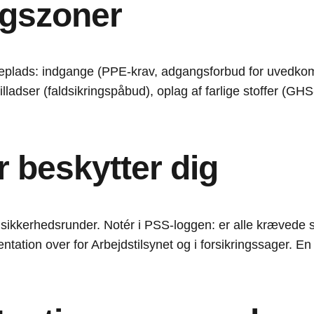
ingszoner
yggeplads: indgange (PPE-krav, adgangsforbud for uvedk
tilladser (faldsikringspåbud), oplag af farlige stoffer (
 beskytter dig
 sikkerhedsrunder. Notér i PSS-loggen: er alle krævede s
ntation over for Arbejdstilsynet og i forsikringssager. 